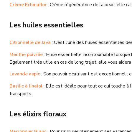
Crème Echinaflor
: Crème régénératrice de la peau, elle ca
Les huiles essentielles
Citronnelle de Java
: C’est l’une des huiles essentielles d
Menthe poivrée
: Huile essentielle incontournable lorsque l
Egalement très utile en cas de long trajet, elle vous aidera
Lavande aspic
: Son pouvoir cicatrisant est exceptionnel : 
Basilic à linalol
: Elle est idéale pour tout ce qui touche à l
transports.
Les élixirs floraux
Marronnier Blanc
: Pour savourer pleinement ses vacances. C