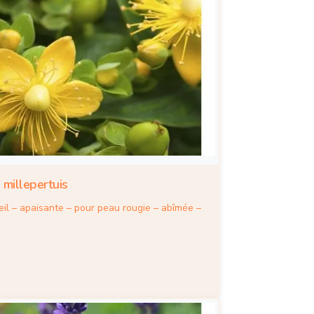
 millepertuis
eil – apaisante – pour peau rougie – abîmée –