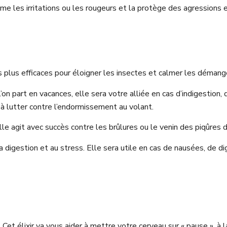
lme les irritations ou les rougeurs et la protège des agressions 
es plus efficaces pour éloigner les insectes et calmer les démang
’on part en vacances, elle sera votre alliée en cas d’indigestion,
 à lutter contre l’endormissement au volant.
elle agit avec succès contre les brûlures ou le venin des piqûres
a digestion et au stress. Elle sera utile en cas de nausées, de di
et élixir va vous aider à mettre votre cerveau sur « pause », à la