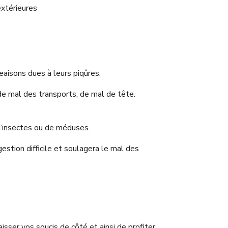
extérieures
eaisons dues à leurs piqûres.
 de mal des transports, de mal de tête.
 d’insectes ou de méduses.
gestion difficile et soulagera le mal des
isser vos soucis de côté et ainsi de profiter