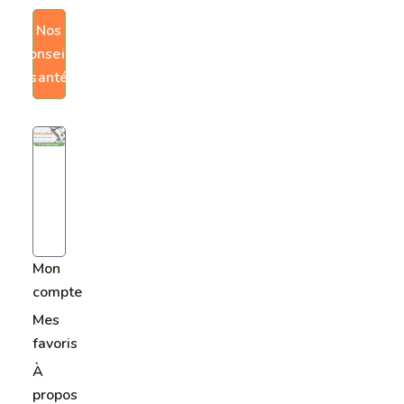
Nos
conseils
santé
Mon
compte
Mes
favoris
À
propos