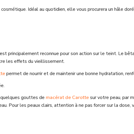
cosmétique. Idéal au quotidien, elle vous procurera un hâle doré 
 est principalement reconnue pour son action sur le teint. Le bê
tre les effets du vieillissement.
tte
permet de nourrir et de maintenir une bonne hydratation, renfor
ée.
r quelques gouttes de
macérat de Carotte
sur votre peau, par m
u. Pour les peaux clairs, attention à ne pas forcer sur la dose, vo