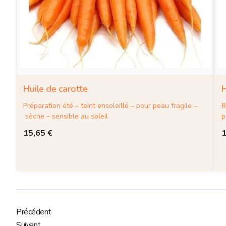
Huile de carotte
H
Préparation été – teint ensoleillé – pour peau fragile –
R
sèche – sensible au soleil
p
15,65
€
Précédent
Suivant